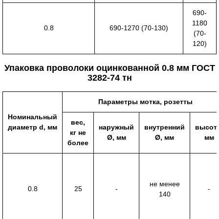
690-
1180
0.8
690-1270 (70-130)
(70-
120)
Упаковка проволоки оцинкованной 0.8 мм ГОСТ
3282-74 тн
Параметры мотка, розетты
Номинальный
вес,
диаметр d, мм
наружный
внутренний
высота
кг не
Ø, мм
Ø, мм
мм
более
не менее
0.8
25
-
-
140