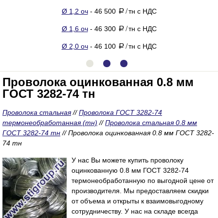
Ø 1,2 оч
- 46 500
тн с НДС
a
/
Ø 1,6 оч
- 46 300
тн с НДС
a
/
Ø 2,0 оч
- 46 100
тн с НДС
a
/
Проволока оцинкованная 0.8 мм
ГОСТ 3282-74 тн
Проволока стальная
//
Проволока ГОСТ 3282-74
термонеобработанная (тн)
//
Проволока стальная 0.8 мм
ГОСТ 3282-74 тн
//
Проволока оцинкованная 0.8 мм ГОСТ 3282-
74 тн
У нас Вы можете купить проволоку
оцинкованную 0.8 мм ГОСТ 3282-74
термонеобработанную по выгодной цене от
производителя. Мы предоставляем скидки
от объема и открыты к взаимовыгодному
сотрудничеству. У нас на складе всегда