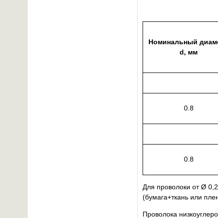
Номинальный диам
d, мм
0.8
0.8
Для проволоки от Ø 0,
(бумага+ткань или плен
Проволока низкоуглер