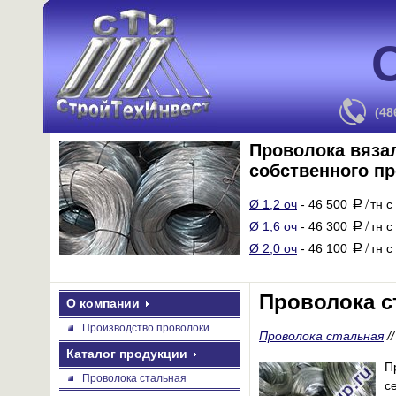
(48
Проволока вяза
собственного п
Ø 1,2 оч
- 46 500
тн с
a
/
Ø 1,6 оч
- 46 300
тн с
a
/
Ø 2,0 оч
- 46 100
тн с
a
/
Проволока ст
О компании
Производство проволоки
Проволока стальная
/
Каталог продукции
П
Проволока стальная
с