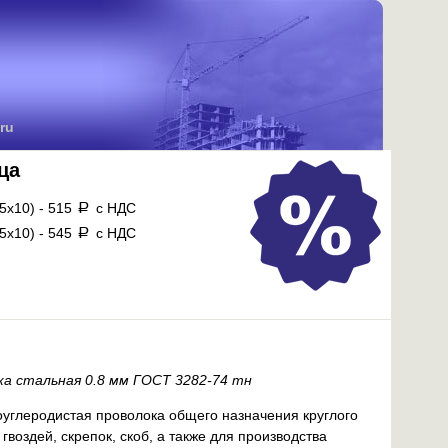
ru
ца
Сетка
,5х10) - 515
с НДС
a
25х25 оц
,5х10) - 545
с НДС
a
25х50 оц
50х50 оц
ка стальная 0.8 мм ГОСТ 3282-74 тн
оуглеродистая проволока общего назначения круглого
воздей, скрепок, скоб, а также для производства