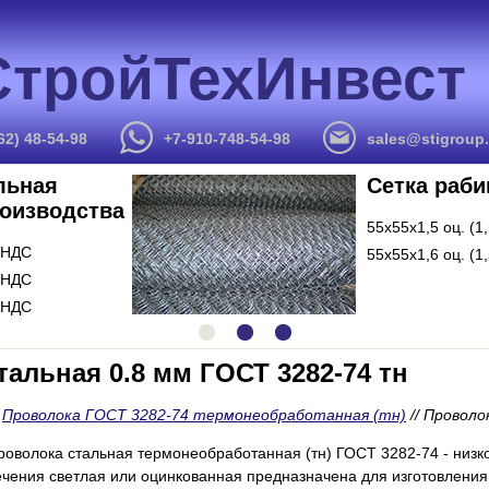
СтройТехИнвест
62) 48-54-98
+7-910-748-54-98
sales@stigroup.
льная
Сетка раби
роизводства
55х55х1,5 оц. (1
 НДС
55х55х1,6 оц. (1
 НДС
 НДС
альная 0.8 мм ГОСТ 3282-74 тн
/
Проволока ГОСТ 3282-74 термонеобработанная (тн)
//
Проволо
роволока стальная термонеобработанная (тн) ГОСТ 3282-74 - низк
ечения светлая или оцинкованная предназначена для изготовления г