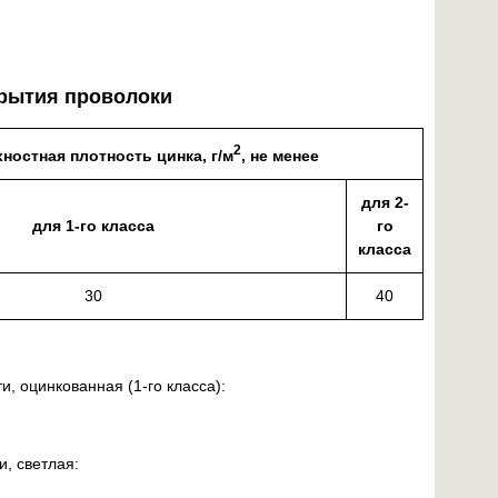
крытия проволоки
2
ностная плотность цинка, г/м
, не менее
для 2-
для 1-го класса
го
класса
30
40
, оцинкованная (1-го класса):
, светлая: