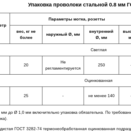
Упаковка проволоки стальной 0.8 мм Г
Параметры мотка, розетты
етр
вес, кг не
внутренний
выс
наружный Ø, мм
более
Ø, мм
Светлая
Не
20
250
регламентируется
Оцинкованная
25
-
не менее 140
2 мм до Ø 1,0 мм включительно упаковка обязательна. По требован
ка).
одистая ГОСТ 3282-74 термонеобработанная оцинкованная подразд