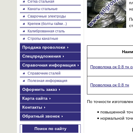
Сетка стальная
п
н
Канаты стальные
Сварочные электроды
П
Крепеж (болты гайки...)
с
Калиброванная сталь
Стропы канатные
Продажа проволоки
Наим
Спецпредложения
Справочная информация
Проволока ок 0.8 тн 
Справочник сталей
Полезная информация
Проволока ок 0.8 тн
Оформить заказ
Карта сайта
По точности изготовле
Контакты
повышенной точ
Обратный звонок
нормальной точ
Поиск по сайту