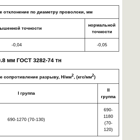
 отклонение по диаметру проволоки, мм
нормальной
ышенной точности
точности
-0,04
-0,05
.8 мм ГОСТ 3282-74 тн
2
2
е сопротивление разрыву, Н/мм
, (кгс/мм
)
II
I группа
группа
690-
1180
690-1270 (70-130)
(70-
120)