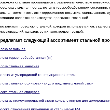
роволока стальная производится с различным качеством поверхнос
роволока стальная поставляется в термообработанном состоянии:
тальная может иметь антикоррозионное покрытие: оцинкованная, 
омпании является производство проволоки вязальной.
оставками проволоки стальной, которая используется как в качеств
таллоизделий: канатов, сетки, электродов, гвоздей.
редлагает следующий ассортимент стальной про
лока вязальная
лока термонеобработанная (тн)
лока стальная канатная
олока из углеродистой конструкционной стали
лока стальная оцинкованная для воздушных линий связи
лока стальная спицевая
лока из низкоуглеродистой стали холоднотянутая для армировани
волока отожженная пружинная из стали марки 65Г