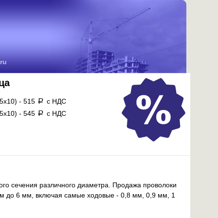
ru
ца
Сетка
,5х10) - 515
с НДС
a
25х25 оц
,5х10) - 545
с НДС
a
25х50 оц
50х50 оц
ого сечения различного диаметра. Продажа проволоки
 до 6 мм, включая самые ходовые - 0,8 мм, 0,9 мм, 1