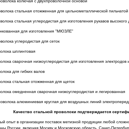
роволока колючая с двухпроволочной основой
оволока стальная отожженная для цельнометаллической пильчатой
волока стальная углеродистая для изготовления рукавов высокого
инкованная для изготовления "МЮЗЛЕ"
волока углеродистая для сеток
волока шплинтовая
олока сварочная низкоуглеродистая для изготовления электродов 
олока для гибких валов
волока стальная отожженная для щеток
волока омедненная сварочная низкоуглеродистая и легированная
роволока алюминиевая круглая для воздушных линий электроперед
Качество стальной проволоки подтверждается сертиф
й опыт в организации поставок метизной продукции любой сложн
ны России, включая Москву и Московскую область, Санкт-Петербург 