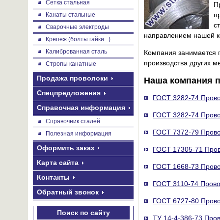
Сетка стальная
П
п
Канаты стальные
с
Сварочные электроды
направлением нашей к
Крепеж (болты гайки...)
Калиброванная сталь
Компания занимается п
производства других ме
Стропы канатные
Продажа проволоки
Наша компания п
Спецпредложения
ГОСТ 3282-74 Прово
Справочная информация
ГОСТ 3282-74 Прово
Справочник сталей
ГОСТ 7372-79 Прово
Полезная информация
Оформить заказ
ГОСТ 17305-71 Пров
Карта сайта
ГОСТ 1668-73 Прово
Контакты
ГОСТ 3110-74 Прово
Обратный звонок
ГОСТ 6727-80 Прово
Поиск по сайту
ТУ 14-4-386-73 Про