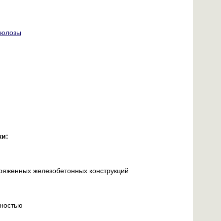
люлозы
ки:
пряженных железобетонных конструкций
хностью