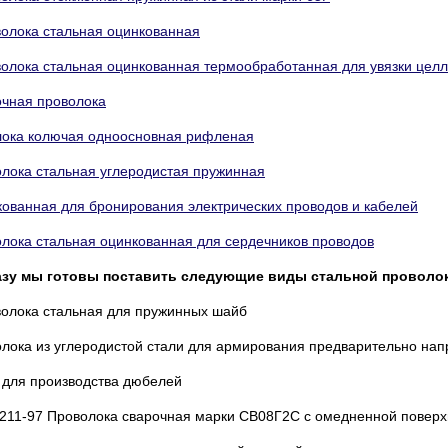
волока стальная оцинкованная
волока стальная оцинкованная термообработанная для увязки цел
чная проволока
лока колючая одноосновная рифленая
лока стальная углеродистая пружинная
ованная для бронирования электрических проводов и кабелей
лока стальная оцинкованная для сердечников проводов
азу мы готовы поставить следующие виды стальной проволо
олока стальная для пружинных шайб
лока из углеродистой стали для армирования предварительно на
 для производства дюбелей
211-97 Проволока сварочная марки СВ08Г2С с омедненной повер