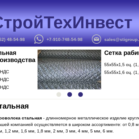
СтройТехИнвест
62) 48-54-98
+7-910-748-54-98
sales@stigroup.
льная
Сетка раби
роизводства
55х55х1,5 оц. (1
 НДС
55х55х1,6 оц. (1
 НДС
 НДС
тальная
роволока стальная
- длинномерное металлическое изделие кругл
ашей компанией осуществляется в широком ассортименте: от 0,8 мм
м, 1,2 мм, 1,6 мм, 1,8 мм, 2 мм, 3 мм, 4 мм, 5 мм, 6 мм.