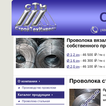
(48
Проволока вяза
собственного п
Ø 1,2 оч
- 46 500
тн с
a
/
Ø 1,6 оч
- 46 300
тн с
a
/
Ø 2,0 оч
- 46 100
тн с
a
/
Проволока с
О компании
Производство проволоки
П
Каталог продукции
н
м
Проволока стальная