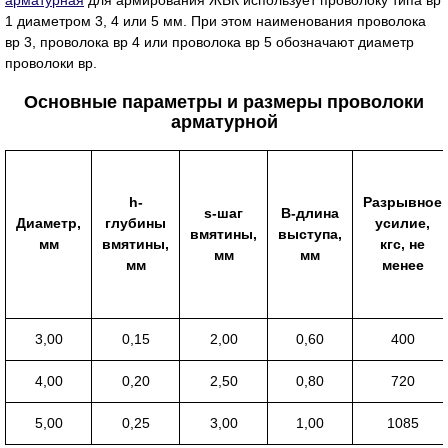
арматурная
для армирования ЖБК использует проволоку типа вр
1 диаметром 3, 4 или 5 мм. При этом наименования проволока
вр 3, проволока вр 4 или проволока вр 5 обозначают диаметр
проволоки вр.
Основные параметры и размеры проволоки
арматурной
h-
Разрывное
s-шаг
В-длина
Диаметр,
глубины
усилие,
вмятины,
выступа,
мм
вмятины,
кгс, не
мм
мм
мм
менее
3,00
0,15
2,00
0,60
400
4,00
0,20
2,50
0,80
720
5,00
0,25
3,00
1,00
1085