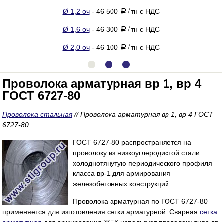
Ø 1,2 оч
- 46 500
тн с НДС
a
/
Ø 1,6 оч
- 46 300
тн с НДС
a
/
Ø 2,0 оч
- 46 100
тн с НДС
a
/
Проволока арматурная вр 1, вр 4
ГОСТ 6727-80
Проволока стальная
//
Проволока арматурная вр 1, вр 4 ГОСТ
6727-80
ГОСТ 6727-80 распространяется на
проволоку из низкоуглеродистой стали
холоднотянутую периодического профиля
класса вр-1 для армирования
железобетонных конструкций.
Проволока арматурная по ГОСТ 6727-80
применяется для изготовления сетки арматурной. Сварная
сетка