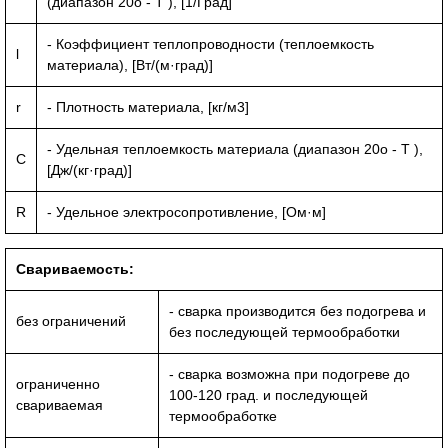
(диапазон 20o - T ), [1/Град]
- Коэффициент теплопроводности (теплоемкость
l
материала), [Вт/(м·град)]
r
- Плотность материала, [кг/м3]
- Удельная теплоемкость материала (диапазон 20o - T ),
C
[Дж/(кг·град)]
R
- Удельное электросопротивление, [Ом·м]
Свариваемость:
- сварка производится без подогрева и
без ограничений
без последующей термообработки
- сварка возможна при подогреве до
ограниченно
100-120 град. и последующей
свариваемая
термообработке