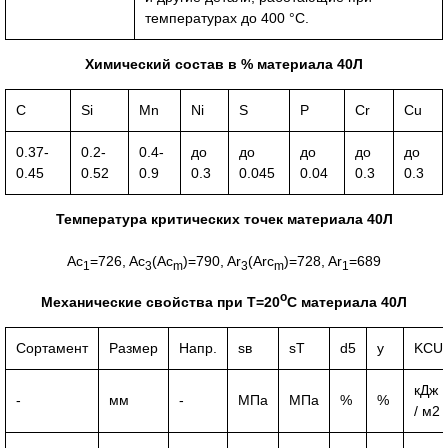
температурах до 400 °С.
Химический состав в % материала 40Л
C
Si
Mn
Ni
S
P
Cr
Cu
0.37-
0.2-
0.4-
до
до
до
до
до
0.45
0.52
0.9
0.3
0.045
0.04
0.3
0.3
Температура критических точек материала 40Л
Ac
=726, Ac
(Ac
)=790, Ar
(Arc
)=728, Ar
=689
1
3
m
3
m
1
o
Механические свойства при Т=20
С материала 40Л
Сортамент
Размер
Напр.
sв
sT
d5
y
KCU
кДж
-
мм
-
МПа
МПа
%
%
/ м2