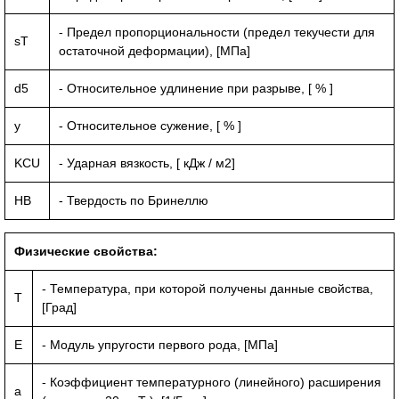
- Предел пропорциональности (предел текучести для
sT
остаточной деформации), [МПа]
d5
- Относительное удлинение при разрыве, [ % ]
y
- Относительное сужение, [ % ]
KCU
- Ударная вязкость, [ кДж / м2]
HB
- Твердость по Бринеллю
Физические свойства:
- Температура, при которой получены данные свойства,
T
[Град]
E
- Модуль упругости первого рода, [МПа]
- Коэффициент температурного (линейного) расширения
a