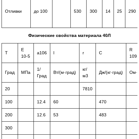
Отливки
до 100
530
300
14
25
290
Физические свойства материала 40Л
E
R
T
a106
l
r
C
10-5
109
1/
кг/
Град
МПа
Вт/(м·град)
Дж/(кг·град)
Ом·
Град
м3
20
7810
100
12.4
60
470
200
12.6
53
483
300