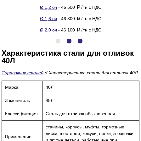
Ø 1,2 оч
- 46 500
тн с НДС
a
/
Ø 1,6 оч
- 46 300
тн с НДС
a
/
Ø 2,0 оч
- 46 100
тн с НДС
a
/
Характеристика стали для отливок
40Л
Справочник сталей
//
Характеристика стали для отливок 40Л
Марка:
40Л
Заменитель:
45Л
Классификация:
Сталь для отливок обыкновенная
станины, корпусы, муфты, тормозные
диски, шестерни, кожухи, вилки, звездочки
Применение:
и другие детали, работающие при