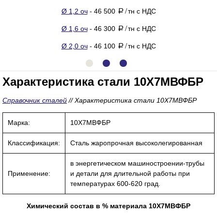
Ø 1,2 оч
- 46 500
тн с НДС
a
/
Ø 1,6 оч
- 46 300
тн с НДС
a
/
Ø 2,0 оч
- 46 100
тн с НДС
a
/
Характеристика стали 10Х7МВФБР
Справочник сталей
//
Характеристика стали 10Х7МВФБР
Марка:
10Х7МВФБР
Классификация:
Сталь жаропрочная высоколегированная
в энергетическом машиностроении-трубы
Применение:
и детали для длительной работы при
температурах 600-620 град.
Химический состав в % материала 10Х7МВФБР