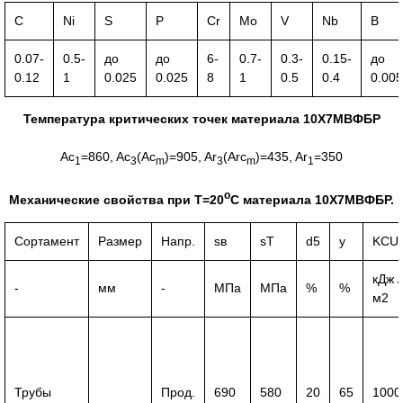
C
Ni
S
P
Cr
Mo
V
Nb
B
0.07-
0.5-
до
до
6-
0.7-
0.3-
0.15-
до
0.12
1
0.025
0.025
8
1
0.5
0.4
0.005
Температура критических точек материала 10Х7МВФБР
Ac
=860, Ac
(Ac
)=905, Ar
(Arc
)=435, Ar
=350
1
3
m
3
m
1
o
Механические свойства при Т=20
С материала 10Х7МВФБР.
Сортамент
Размер
Напр.
sв
sT
d5
y
KCU
кДж /
-
мм
-
МПа
МПа
%
%
м2
Трубы
Прод.
690
580
20
65
1000