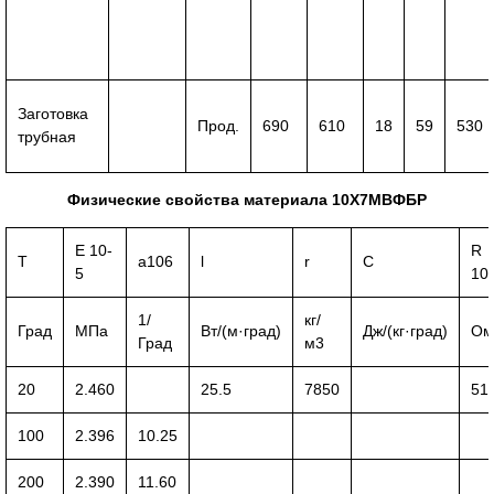
Заготовка
Прод.
690
610
18
59
530
трубная
Физические свойства материала 10Х7МВФБР
E 10-
R
T
a106
l
r
C
5
10
1/
кг/
Град
МПа
Вт/(м·град)
Дж/(кг·град)
Ом
Град
м3
20
2.460
25.5
7850
51
100
2.396
10.25
200
2.390
11.60