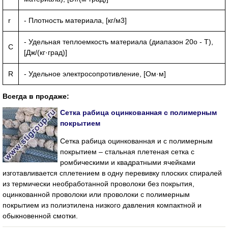
r
- Плотность материала, [кг/м3]
- Удельная теплоемкость материала (диапазон 20o - T),
C
[Дж/(кг·град)]
R
- Удельное электросопротивление, [Ом·м]
Всегда в продаже:
Сетка рабица оцинкованная с полимерным
покрытием
Сетка рабица оцинкованная и с полимерным
покрытием – стальная плетеная сетка с
ромбическими и квадратными ячейками
изготавливается сплетением в одну перевивку плоских спиралей
из термически необработанной проволоки без покрытия,
оцинкованной проволоки или проволоки с полимерным
покрытием из полиэтилена низкого давления компактной и
обыкновенной смотки.