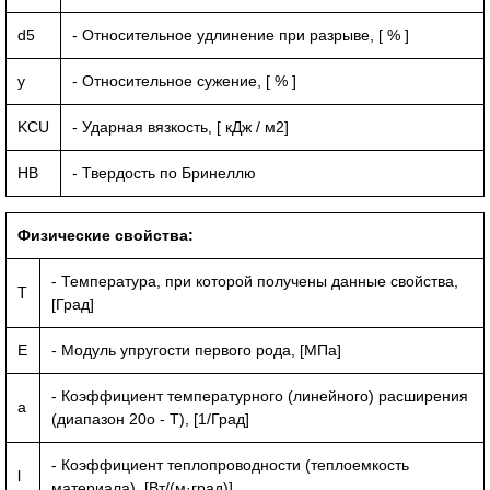
d5
- Относительное удлинение при разрыве, [ % ]
y
- Относительное сужение, [ % ]
KCU
- Ударная вязкость, [ кДж / м2]
HB
- Твердость по Бринеллю
Физические свойства:
- Температура, при которой получены данные свойства,
T
[Град]
E
- Модуль упругости первого рода, [МПа]
- Коэффициент температурного (линейного) расширения
a
(диапазон 20o - T), [1/Град]
- Коэффициент теплопроводности (теплоемкость
l
материала), [Вт/(м·град)]