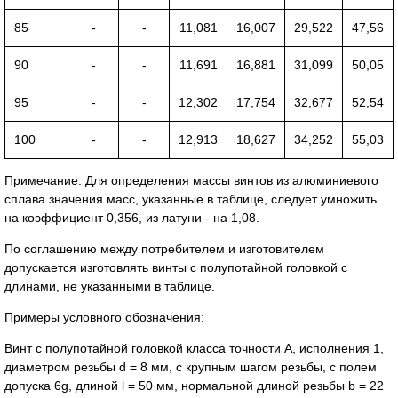
85
-
-
11,081
16,007
29,522
47,56
90
-
-
11,691
16,881
31,099
50,05
95
-
-
12,302
17,754
32,677
52,54
100
-
-
12,913
18,627
34,252
55,03
Примечание. Для определения массы винтов из алюминиевого
сплава значения масс, указанные в таблице, следует умножить
на коэффициент 0,356, из латуни - на 1,08.
По соглашению между потребителем и изготовителем
допускается изготовлять винты с полупотайной головкой с
длинами, не указанными в таблице.
Примеры условного обозначения:
Винт с полупотайной головкой класса точности А, исполнения 1,
диаметром резьбы d = 8 мм, с крупным шагом резьбы, с полем
допуска 6g, длиной l = 50 мм, нормальной длиной резьбы b = 22