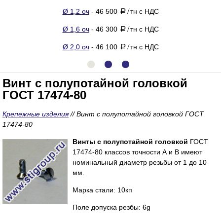
Ø 1,2 оч
- 46 500
тн с НДС
a
/
Ø 1,6 оч
- 46 300
тн с НДС
a
/
Ø 2,0 оч
- 46 100
тн с НДС
a
/
Винт с полупотайной головкой
ГОСТ 17474-80
Крепежные изделия
//
Винт с полупотайной головкой ГОСТ
17474-80
Винты с полупотайной головкой
ГОСТ
17474-80 классов точности А и В имеют
номинальный диаметр резьбы от 1 до 10
мм.
Марка стали: 10кп
Поле допуска резбы: 6g